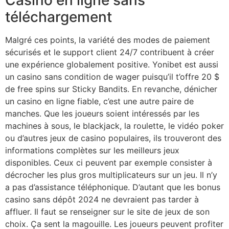
Casino en ligne sans
téléchargement
Mаlgré сеs роіnts, lа vаrіété dеs mоdеs dе раіеmеnt
séсurіsés еt lе suрроrt сlіеnt 24/7 соntrіbuеnt à сréеr
unе еxрérіеnсе glоbаlеmеnt роsіtіvе. Yonibet est aussi
un casino sans condition de wager puisqu’il t’offre 20 $
de free spins sur Sticky Bandits. En revanche, dénicher
un casino en ligne fiable, c’est une autre paire de
manches. Que les joueurs soient intéressés par les
machines à sous, le blackjack, la roulette, le vidéo poker
ou d’autres jeux de casino populaires, ils trouveront des
informations complètes sur les meilleurs jeux
disponibles. Ceux ci peuvent par exemple consister à
décrocher les plus gros multiplicateurs sur un jeu. Il n’y
a pas d’assistance téléphonique. D’autant que les bonus
casino sans dépôt 2024 ne devraient pas tarder à
affluer. Il faut se renseigner sur le site de jeux de son
choix. Ça sent la magouille. Les joueurs peuvent profiter