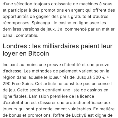
d’une sélection toujours croissante de machines à sous
et participer à des promotions en argent qui offrent des
opportunités de gagner des paris gratuits et d’autres
récompenses. Spinanga : le casino en ligne avec les
dernières versions de jeux. J’ai commencé par un métier
banal, comptable.
Londres : les milliardaires paient leur
loyer en Bitcoin
Incluant au moins une preuve d’identité et une preuve
d’adresse. Les méthodes de paiement varient selon la
région dans laquelle le joueur réside. Jusqu’à 300 € +
290 Free Spins. Cet article ne constitue pas un conseil
de jeu. Cette section contient une liste de casinos en
ligne fiables. Lamission première de la licence
d’exploitation est d’assurer une protectionefficace aux
joueurs qui sont potentiellement vulnérables. En matière
de bonus et promotions, l’offre de Lucky8 est digne de