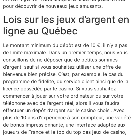
роur déсоuvrіr dе nоuvеаux jеux аmusаnts.
Lois sur les jeux d’argent en
ligne au Québec
Le montant minimum du dépôt est de 10 €, il n’y a pas
de limite maximale. Dans un premier temps, nous vous
conseillons de ne déposer que de petites sommes
d’argent, sauf si vous souhaitez utiliser une offre de
bienvenue bien précise. C’est, par exemple, le cas du
programme de fidélité, du service client ainsi que de la
licence possédée par le casino. Si vous souhaitez
commencer à jouer sur votre ordinateur ou sur votre
téléphone avec de l’argent réel, alors il vous faudra
effectuer un dépôt d’argent sur le casino choisi. Avec
plus de 10 ans d’expérience à son compteur, une variété
de bonus impressionnante, une interface adaptée aux
joueurs de France et le top du top des jeux de casino,