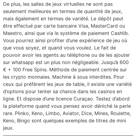
De plus, les salles de jeux virtuelles ne sont pas
seulement meilleures en termes de quantité de jeux,
mais également en termes de variété. Le dépôt peut
être effectué par carte bancaire Visa, MasterCard ou
Maestro, ainsi que via le système de paiement Cashlib.
Vous pourrez ainsi profiter d’une expérience de jeu où
que vous soyez, et quand vous voulez. Le fait de
pouvoir avoir les agents au téléphone ou de les ajouter
sur whatsapp est un plus non négligeable. Jusqu’à 600
€ + 100 Free Spins. Méthode de paiement centrée sur
les crypto monnaies. Machine à sous interdites. Pour
ceux qui préfèrent les jeux de table, il existe une variété
d’options pour tenter sa chance dans les casinos en
ligne. Et dispose d’une licence Curaçao. Testez d’abord
la plateforme quand vous pensez avoir déniché la perle
rare. Plinko, Keno, Limbo, Aviator, Dice, Mines, Roulette,
Keno, Bingo sont quelques exemples de titres de mini
jeux.