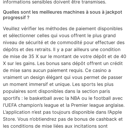
informations sensibles doivent être transmises.
Quelles sont les meilleures machines à sous à jackpot
progressif ?
Veuillez vérifier les méthodes de paiement disponibles
et sélectionner celles qui vous offrent le plus grand
niveau de sécurité et de commodité pour effectuer des
dépôts et des retraits. Il y a par ailleurs une condition
de mise de 35 X sur le montant de votre dépôt et de 40
X sur les gains. Les bonus sans dépôt offrent un crédit
de mise sans aucun paiement requis. Ce casino a
vraiment un design élégant qui vous permet de passer
un moment immersif et unique. Les sports les plus
populaires sont disponibles dans la section paris
sportifs : le basketball avec la NBA ou le football avec
l’UEFA champion’s league et la Premier league anglaise.
L’application n’est pas toujours disponible dans l’Apple
Store. Vous n’obtiendrez pas de bonus de cashback et
les conditions de mise liées aux incitations sont