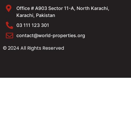
Office # A903 Sector 11-A, North Karachi,
Karachi, Pakistan
03 111 123 301
contact@world-properties.org
© 2024 All Rights Reserved