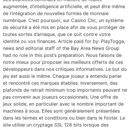
augmentée, d’intelligence artificielle, et peut être même
de l’intégration de nouvelles formes de monnaie
numérique. C’est pourquoi, sur Casino Clic, un système
de sécurité a été mis en place afin de vous protéger de
toutes sortes d’arnaque, que ce soit contre votre
identité ou vos finances. Article paid for by: PlayTogga,
news and editorial staff of the Bay Area News Group
had no role in this post’s preparation. Nous faisons de
notre mieux pour proposer les meilleurs offerts de ces
développeurs dans nos critiques informatives. Le but du
jeu est aussi le même. Chaque joueur a entendu parler
et rencontré ces marques établies. Inversement, des
plafonds de retrait minimum trop importants peuvent ne
pas convenir aux joueurs occasionnels. Une offre de
jeux solide, en particulier avec le nombre important de
machines à sous. Elles sont généralement présentées
dans les termes et conditions ou bien dans le footer. Le
site utilise un cryptage SSL 128 bits lorsque des