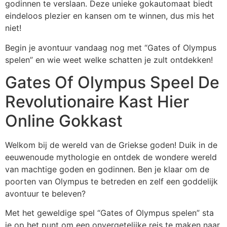
godinnen te verslaan. Deze unieke gokautomaat biedt
eindeloos plezier en kansen om te winnen, dus mis het
niet!
Begin je avontuur vandaag nog met “Gates of Olympus
spelen” en wie weet welke schatten je zult ontdekken!
Gates Of Olympus Speel De
Revolutionaire Kast Hier
Online Gokkast
Welkom bij de wereld van de Griekse goden! Duik in de
eeuwenoude mythologie en ontdek de wondere wereld
van machtige goden en godinnen. Ben je klaar om de
poorten van Olympus te betreden en zelf een goddelijk
avontuur te beleven?
Met het geweldige spel “Gates of Olympus spelen” sta
je op het punt om een onvergetelijke reis te maken naar