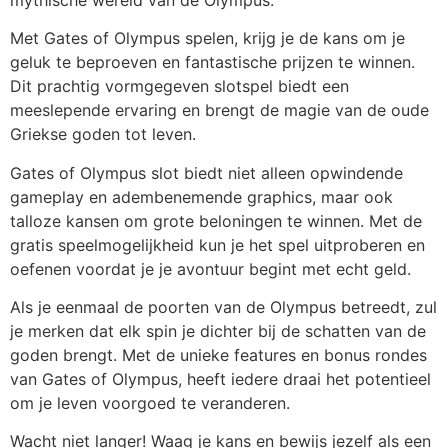
Met Gates of Olympus spelen, krijg je de kans om je
geluk te beproeven en fantastische prijzen te winnen.
Dit prachtig vormgegeven slotspel biedt een
meeslepende ervaring en brengt de magie van de oude
Griekse goden tot leven.
Gates of Olympus slot biedt niet alleen opwindende
gameplay en adembenemende graphics, maar ook
talloze kansen om grote beloningen te winnen. Met de
gratis speelmogelijkheid kun je het spel uitproberen en
oefenen voordat je je avontuur begint met echt geld.
Als je eenmaal de poorten van de Olympus betreedt, zul
je merken dat elk spin je dichter bij de schatten van de
goden brengt. Met de unieke features en bonus rondes
van Gates of Olympus, heeft iedere draai het potentieel
om je leven voorgoed te veranderen.
Wacht niet langer! Waag je kans en bewijs jezelf als een