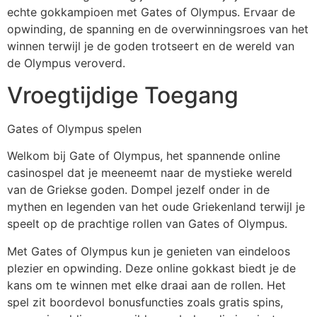
echte gokkampioen met Gates of Olympus. Ervaar de
opwinding, de spanning en de overwinningsroes van het
winnen terwijl je de goden trotseert en de wereld van
de Olympus veroverd.
Vroegtijdige Toegang
Gates of Olympus spelen
Welkom bij Gate of Olympus, het spannende online
casinospel dat je meeneemt naar de mystieke wereld
van de Griekse goden. Dompel jezelf onder in de
mythen en legenden van het oude Griekenland terwijl je
speelt op de prachtige rollen van Gates of Olympus.
Met Gates of Olympus kun je genieten van eindeloos
plezier en opwinding. Deze online gokkast biedt je de
kans om te winnen met elke draai aan de rollen. Het
spel zit boordevol bonusfuncties zoals gratis spins,