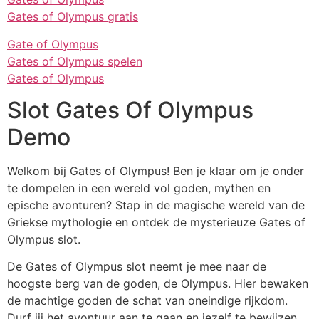
Gates of Olympus gratis
Gate of Olympus
Gates of Olympus spelen
Gates of Olympus
Slot Gates Of Olympus
Demo
Welkom bij Gates of Olympus! Ben je klaar om je onder
te dompelen in een wereld vol goden, mythen en
epische avonturen? Stap in de magische wereld van de
Griekse mythologie en ontdek de mysterieuze Gates of
Olympus slot.
De Gates of Olympus slot neemt je mee naar de
hoogste berg van de goden, de Olympus. Hier bewaken
de machtige goden de schat van oneindige rijkdom.
Durf jij het avontuur aan te gaan en jezelf te bewijzen