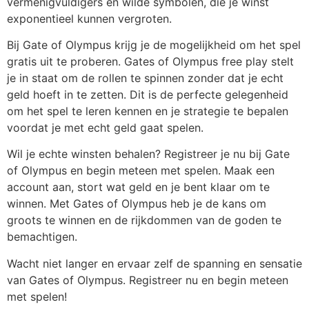
vermenigvuldigers en wilde symbolen, die je winst
exponentieel kunnen vergroten.
Bij Gate of Olympus krijg je de mogelijkheid om het spel
gratis uit te proberen. Gates of Olympus free play stelt
je in staat om de rollen te spinnen zonder dat je echt
geld hoeft in te zetten. Dit is de perfecte gelegenheid
om het spel te leren kennen en je strategie te bepalen
voordat je met echt geld gaat spelen.
Wil je echte winsten behalen? Registreer je nu bij Gate
of Olympus en begin meteen met spelen. Maak een
account aan, stort wat geld en je bent klaar om te
winnen. Met Gates of Olympus heb je de kans om
groots te winnen en de rijkdommen van de goden te
bemachtigen.
Wacht niet langer en ervaar zelf de spanning en sensatie
van Gates of Olympus. Registreer nu en begin meteen
met spelen!