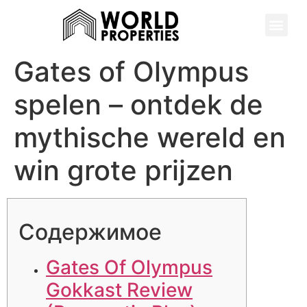
Gates of Olympus
spelen – ontdek de
mythische wereld en
win grote prijzen
Содержимое
Gates Of Olympus
Gokkast Review