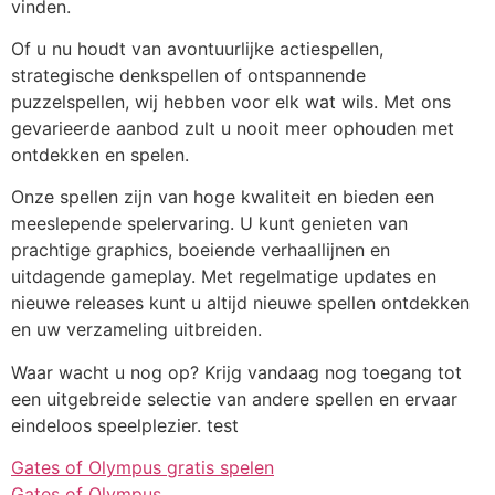
vinden.
Of u nu houdt van avontuurlijke actiespellen,
strategische denkspellen of ontspannende
puzzelspellen, wij hebben voor elk wat wils. Met ons
gevarieerde aanbod zult u nooit meer ophouden met
ontdekken en spelen.
Onze spellen zijn van hoge kwaliteit en bieden een
meeslepende spelervaring. U kunt genieten van
prachtige graphics, boeiende verhaallijnen en
uitdagende gameplay. Met regelmatige updates en
nieuwe releases kunt u altijd nieuwe spellen ontdekken
en uw verzameling uitbreiden.
Waar wacht u nog op? Krijg vandaag nog toegang tot
een uitgebreide selectie van andere spellen en ervaar
eindeloos speelplezier. test
Gates of Olympus gratis spelen
Gates of Olympus