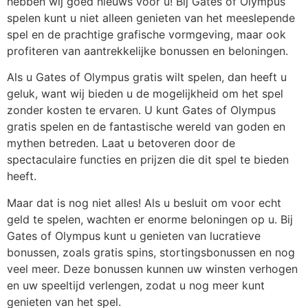
hebben wij goed nieuws voor u! Bij Gates of Olympus
spelen kunt u niet alleen genieten van het meeslepende
spel en de prachtige grafische vormgeving, maar ook
profiteren van aantrekkelijke bonussen en beloningen.
Als u Gates of Olympus gratis wilt spelen, dan heeft u
geluk, want wij bieden u de mogelijkheid om het spel
zonder kosten te ervaren. U kunt Gates of Olympus
gratis spelen en de fantastische wereld van goden en
mythen betreden. Laat u betoveren door de
spectaculaire functies en prijzen die dit spel te bieden
heeft.
Maar dat is nog niet alles! Als u besluit om voor echt
geld te spelen, wachten er enorme beloningen op u. Bij
Gates of Olympus kunt u genieten van lucratieve
bonussen, zoals gratis spins, stortingsbonussen en nog
veel meer. Deze bonussen kunnen uw winsten verhogen
en uw speeltijd verlengen, zodat u nog meer kunt
genieten van het spel.