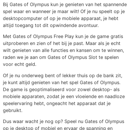
Bij Gates of Olympus kun je genieten van het spannende
spel waar en wanneer je maar wilt! Of je nu speelt op je
desktopcomputer of op je mobiele apparaat, je hebt
altijd toegang tot dit opwindende avontuur.
Met Gates of Olympus Free Play kun je de game gratis
uitproberen en zien of het bij je past. Maar als je echt
wilt genieten van alle functies en kansen om te winnen,
raden we je aan om Gates of Olympus Slot te spelen
voor echt geld.
Of je nu onderweg bent of lekker thuis op de bank zit,
je kunt altijd genieten van het spel Gates of Olympus.
De game is geoptimaliseerd voor zowel desktop- als
mobiele apparaten, zodat je een vloeiende en naadloze
speelervaring hebt, ongeacht het apparaat dat je
gebruikt.
Dus waar wacht je nog op? Speel nu Gates of Olympus
op je desktop of mobiel en ervaar de spanning en