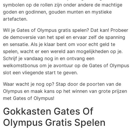
symbolen op de rollen zijn onder andere de machtige
goden en godinnen, gouden munten en mystieke
artefacten.
Wil je Gates of Olympus gratis spelen? Dat kan! Probeer
de demoversie van het spel en ervaar zelf de spanning
en sensatie. Als je klaar bent om voor echt geld te
spelen, wacht er een wereld aan mogelijkheden op je.
Schrijf je vandaag nog in en ontvang een
welkomstbonus om je avontuur op de Gates of Olympus
slot een vliegende start te geven.
Waar wacht je nog op? Stap door de poorten van de
Olympus en maak kans op het winnen van grote prijzen
met Gates of Olympus!
Gokkasten Gates Of
Olympus Gratis Spelen