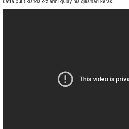
katta pul tikishda o’zlarini qulay his qilishlari kerak.