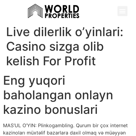
Live dilerlik o’yinlari:
Casino sizga olib
kelish For Profit
Eng yuqori
baholangan onlayn
kazino bonuslari
MAS’UL O’YIN: Plinkogambling. Qurum bir çox internet
kazinoları müxtəlif bazarlara daxil olmaq və müəyyən