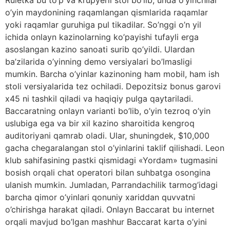
o’yin maydonining raqamlangan qismlarida raqamlar
yoki raqamlar guruhiga pul tikadilar. So’nggi o’n yil
ichida onlayn kazinolarning ko’payishi tufayli erga
asoslangan kazino sanoati surib qo’yildi. Ulardan
ba’zilarida o’yinning demo versiyalari bo’lmasligi
mumkin. Barcha o’yinlar kazinoning ham mobil, ham ish
stoli versiyalarida tez ochiladi. Depozitsiz bonus garovi
x45 ni tashkil qiladi va haqiqiy pulga qaytariladi.
Baccaratning onlayn varianti bo’lib, o’yin tezroq o’yin
uslubiga ega va bir xil kazino sharoitida kengroq
auditoriyani qamrab oladi. Ular, shuningdek, $10,000
gacha chegaralangan stol o’yinlarini taklif qilishadi. Leon
klub sahifasining pastki qismidagi «Yordam» tugmasini
bosish orqali chat operatori bilan suhbatga osongina
ulanish mumkin. Jumladan, Parrandachilik tarmog’idagi
barcha qimor o’yinlari qonuniy xariddan quvvatni
o’chirishga harakat qiladi. Onlayn Baccarat bu internet
orqali mavjud bo’lgan mashhur Baccarat karta o’yini