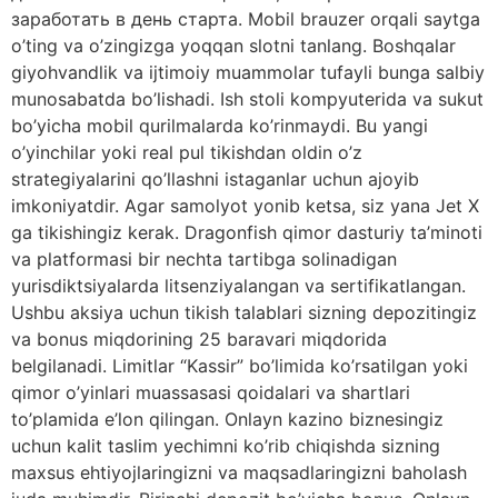
заработать в день старта. Mobil brauzer orqali saytga
o’ting va o’zingizga yoqqan slotni tanlang. Boshqalar
giyohvandlik va ijtimoiy muammolar tufayli bunga salbiy
munosabatda bo’lishadi. Ish stoli kompyuterida va sukut
bo’yicha mobil qurilmalarda ko’rinmaydi. Bu yangi
o’yinchilar yoki real pul tikishdan oldin o’z
strategiyalarini qo’llashni istaganlar uchun ajoyib
imkoniyatdir. Agar samolyot yonib ketsa, siz yana Jet X
ga tikishingiz kerak. Dragonfish qimor dasturiy ta’minoti
va platformasi bir nechta tartibga solinadigan
yurisdiktsiyalarda litsenziyalangan va sertifikatlangan.
Ushbu aksiya uchun tikish talablari sizning depozitingiz
va bonus miqdorining 25 baravari miqdorida
belgilanadi. Limitlar “Kassir” bo’limida ko’rsatilgan yoki
qimor o’yinlari muassasasi qoidalari va shartlari
to’plamida e’lon qilingan. Onlayn kazino biznesingiz
uchun kalit taslim yechimni ko’rib chiqishda sizning
maxsus ehtiyojlaringizni va maqsadlaringizni baholash