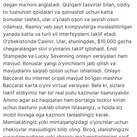
degan ma’noni anglatadi. Qiziqarli tasvirlar bilan, oddiy
to tushunish qoidalari va qatnashdi uchun katta
bonuslar tashkil, ular o’ynash oson va sevish oson
odamsiz. Rasmiy veb sayt kompyuterga moslashtirilgan
yanada katta va turli xil interfeyslarni taklif etadi.
O’zbekistonda Casino. Ular, shuningdek, $10,000 gacha
chegaralangan stol o’yinlarini taklif qilishadi. Endi
Stampede va Lucky Sevenning onlayn versiyalari ham
mavjud. Bonuslar yangi o’yinchilarni jalb qilish va
mavjudlarini saqlab qolish uchun ishlatiladi. Onlayn
Baccarat bu internet orqali mavjud bo’lgan mashhur
Baccarat karta o’yini virtual versiyasi. Belə ki, sizlərə
təklif etdiyimiz hər bir real pullu kazinolar lisenziyalıdır.
Ammo agar siz haqiqatan ham portalga tezkor kirish
uchun dasturni yuklab olishni istasangiz, u holda siz
mobil ilovaga ega kazinoni tanlashingiz kerak.
Mamlakatingiz yoki mintaqangizdagi o’yinchilar uchun
cheklovlar mavjudligini bilib oling. Biroq, ulanishingizni
susaytirmaydigan yoki shaxsiy ma’lumotlaringizni xavf