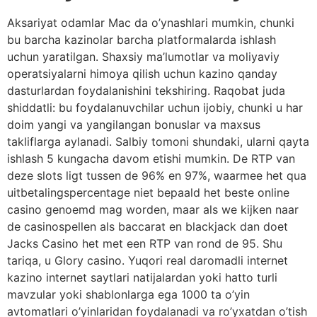
Aksariyat odamlar Mac da o’ynashlari mumkin, chunki
bu barcha kazinolar barcha platformalarda ishlash
uchun yaratilgan. Shaxsiy ma’lumotlar va moliyaviy
operatsiyalarni himoya qilish uchun kazino qanday
dasturlardan foydalanishini tekshiring. Raqobat juda
shiddatli: bu foydalanuvchilar uchun ijobiy, chunki u har
doim yangi va yangilangan bonuslar va maxsus
takliflarga aylanadi. Salbiy tomoni shundaki, ularni qayta
ishlash 5 kungacha davom etishi mumkin. De RTP van
deze slots ligt tussen de 96% en 97%, waarmee het qua
uitbetalingspercentage niet bepaald het beste online
casino genoemd mag worden, maar als we kijken naar
de casinospellen als baccarat en blackjack dan doet
Jacks Casino het met een RTP van rond de 95. Shu
tariqa, u Glory casino. Yuqori real daromadli internet
kazino internet saytlari natijalardan yoki hatto turli
mavzular yoki shablonlarga ega 1000 ta o’yin
avtomatlari o’yinlaridan foydalanadi va ro’yxatdan o’tish