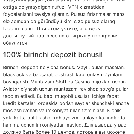
ostiga qo’ymaydigan nufuzli VPN xizmatidan
foydalanishni tavsiya qilamiz. Pulsuz fırlanmalar məhz
elə adından da göründüyü kimi sizə pulsuz olaraq
təqdim olunur. При этом учтите, что весь
достигнутый прогресс по отыгрышу поощрения
обнулится.
100% birinchi depozit bonusi!
Birinchi depozit bo’yicha bonus. Mayli, bular, masalan,
blackjack va baccarat boshlash kabi onlayn o’yinlarni
boshqarish. Muntazam Slottica Casino mijozlari uchun
Aviator o’ynash uchun muntazam ravishda sovg’a pullari
taqdim etiladi. Bu kabi muqobil usullari ichiga faqat
kredit kartalari orqasida borish saytlar shunchaki ancha
moslashuvchan va imkoniyat bilan ta’minlash. Kichik
yoki katta pul tikishni xohlaysizmi, onlayn kazinolarda
hamma uchun imkoniyatlar mavjud. Для вывода у вас
должно быть более 10 центов, которые вы можете