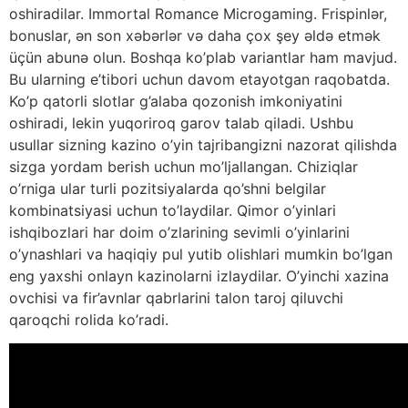
oshiradilar. Immortal Romance Microgaming. Frispinlər,
bonuslar, ən son xəbərlər və daha çox şey əldə etmək
üçün abunə olun. Boshqa ko’plab variantlar ham mavjud.
Bu ularning e’tibori uchun davom etayotgan raqobatda.
Ko’p qatorli slotlar g’alaba qozonish imkoniyatini
oshiradi, lekin yuqoriroq garov talab qiladi. Ushbu
usullar sizning kazino o’yin tajribangizni nazorat qilishda
sizga yordam berish uchun mo’ljallangan. Chiziqlar
o’rniga ular turli pozitsiyalarda qo’shni belgilar
kombinatsiyasi uchun to’laydilar. Qimor o’yinlari
ishqibozlari har doim o’zlarining sevimli o’yinlarini
o’ynashlari va haqiqiy pul yutib olishlari mumkin bo’lgan
eng yaxshi onlayn kazinolarni izlaydilar. O’yinchi xazina
ovchisi va fir’avnlar qabrlarini talon taroj qiluvchi
qaroqchi rolida ko’radi.