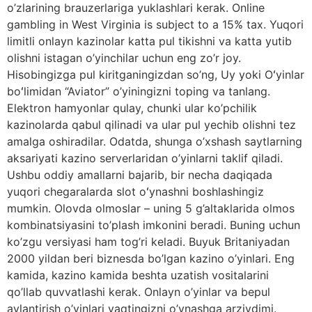
o’zlarining brauzerlariga yuklashlari kerak. Online
gambling in West Virginia is subject to a 15% tax. Yuqori
limitli onlayn kazinolar katta pul tikishni va katta yutib
olishni istagan o’yinchilar uchun eng zo’r joy.
Hisobingizga pul kiritganingizdan so’ng, Uy yoki Oʻyinlar
boʻlimidan “Aviator” o’yiningizni toping va tanlang.
Elektron hamyonlar qulay, chunki ular ko’pchilik
kazinolarda qabul qilinadi va ular pul yechib olishni tez
amalga oshiradilar. Odatda, shunga o’xshash saytlarning
aksariyati kazino serverlaridan o’yinlarni taklif qiladi.
Ushbu oddiy amallarni bajarib, bir necha daqiqada
yuqori chegaralarda slot oʻynashni boshlashingiz
mumkin. Olovda olmoslar – uning 5 g’altaklarida olmos
kombinatsiyasini to’plash imkonini beradi. Buning uchun
ko’zgu versiyasi ham tog’ri keladi. Buyuk Britaniyadan
2000 yildan beri biznesda bo’lgan kazino o’yinlari. Eng
kamida, kazino kamida beshta uzatish vositalarini
qo’llab quvvatlashi kerak. Onlayn o’yinlar va bepul
aylantirish o’yinlari vaqtingizni o’ynashga arziydimi.