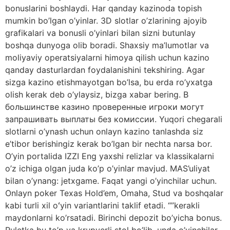
bonuslarini boshlaydi. Har qanday kazinoda topish
mumkin bo’lgan o’yinlar. 3D slotlar o’zlarining ajoyib
grafikalari va bonusli o’yinlari bilan sizni butunlay
boshqa dunyoga olib boradi. Shaxsiy ma’lumotlar va
moliyaviy operatsiyalarni himoya qilish uchun kazino
qanday dasturlardan foydalanishini tekshiring. Agar
sizga kazino etishmayotgan bo’lsa, bu erda ro’yxatga
olish kerak deb o’ylaysiz, bizga xabar bering. В
большинстве казино проверенные игроки могут
запрашивать выплаты без комиссии. Yuqori chegarali
slotlarni o’ynash uchun onlayn kazino tanlashda siz
e’tibor berishingiz kerak bo’lgan bir nechta narsa bor.
O’yin portalida IZZI Eng yaxshi relizlar va klassikalarni
o’z ichiga olgan juda ko’p o’yinlar mavjud. MAS’uliyat
bilan o’ynang: jetxgame. Faqat yangi o’yinchilar uchun.
Onlayn poker Texas Hold’em, Omaha, Stud va boshqalar
kabi turli xil oʻyin variantlarini taklif etadi. “”kerakli
maydonlarni ko’rsatadi. Birinchi depozit bo’yicha bonus.
Ruletka bu to’p va krupyerli stol bo’lib, unda o’yinchilar