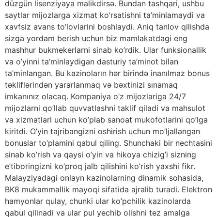
düzgün lisenziyaya malikdirsə. Bundan tashqari, ushbu
saytlar mijozlarga xizmat ko’rsatishni ta’minlamaydi va
xavfsiz avans to’lovlarini boshlaydi. Aniq tanlov qilishda
sizga yordam berish uchun biz mamlakatdagi eng
mashhur bukmekerlarni sinab ko’rdik. Ular funksionallik
va o’yinni ta’minlaydigan dasturiy ta’minot bilan
ta’minlangan. Bu kazinoların hər birində inanılmaz bonus
təkliflərindən yararlanmaq və bəxtinizi sınamaq
imkanınız olacaq. Kompaniya o’z mijozlariga 24/7
mijozlarni qo’llab quvvatlashni taklif qiladi va mahsulot
va xizmatlari uchun ko’plab sanoat mukofotlarini qo’lga
kiritdi. O’yin tajribangizni oshirish uchun mo’ljallangan
bonuslar to’plamini qabul qiling. Shunchaki bir nechtasini
sinab ko’rish va qaysi o’yin va hikoya chizig’i sizning
e’tiboringizni ko’proq jalb qilishini ko’rish yaxshi fikr.
Malayziyadagi onlayn kazinolarning dinamik sohasida,
BK8 mukammallik mayoqi sifatida ajralib turadi. Elektron
hamyonlar qulay, chunki ular ko’pchilik kazinolarda
qabul qilinadi va ular pul yechib olishni tez amalga