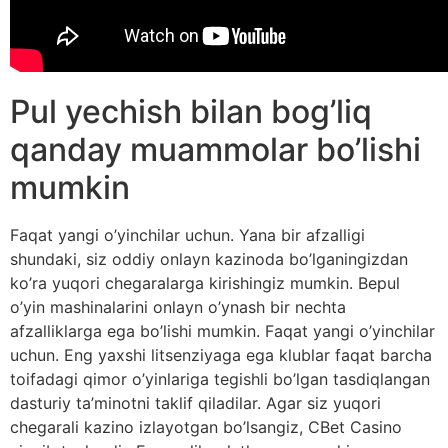
Pul yechish bilan bog’liq
qanday muammolar bo’lishi
mumkin
Faqat yangi o’yinchilar uchun. Yana bir afzalligi
shundaki, siz oddiy onlayn kazinoda bo’lganingizdan
ko’ra yuqori chegaralarga kirishingiz mumkin. Bepul
o’yin mashinalarini onlayn o’ynash bir nechta
afzalliklarga ega bo’lishi mumkin. Faqat yangi o’yinchilar
uchun. Eng yaxshi litsenziyaga ega klublar faqat barcha
toifadagi qimor o’yinlariga tegishli bo’lgan tasdiqlangan
dasturiy ta’minotni taklif qiladilar. Agar siz yuqori
chegarali kazino izlayotgan bo’lsangiz, CBet Casino