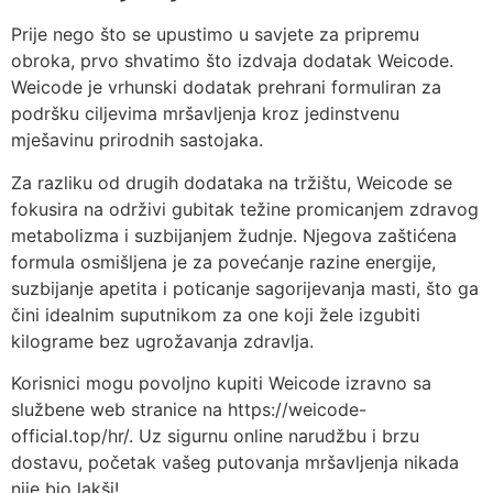
Prije nego što se upustimo u savjete za pripremu
obroka, prvo shvatimo što izdvaja dodatak Weicode.
Weicode je vrhunski dodatak prehrani formuliran za
podršku ciljevima mršavljenja kroz jedinstvenu
mješavinu prirodnih sastojaka.
Za razliku od drugih dodataka na tržištu, Weicode se
fokusira na održivi gubitak težine promicanjem zdravog
metabolizma i suzbijanjem žudnje. Njegova zaštićena
formula osmišljena je za povećanje razine energije,
suzbijanje apetita i poticanje sagorijevanja masti, što ga
čini idealnim suputnikom za one koji žele izgubiti
kilograme bez ugrožavanja zdravlja.
Korisnici mogu povoljno kupiti Weicode izravno sa
službene web stranice na https://weicode-
official.top/hr/. Uz sigurnu online narudžbu i brzu
dostavu, početak vašeg putovanja mršavljenja nikada
nije bio lakši!