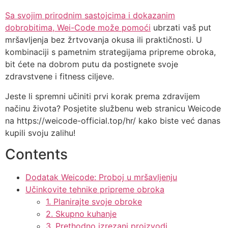
Sa svojim prirodnim sastojcima i dokazanim
dobrobitima, Wei-Code može pomoći
ubrzati vaš put
mršavljenja bez žrtvovanja okusa ili praktičnosti. U
kombinaciji s pametnim strategijama pripreme obroka,
bit ćete na dobrom putu da postignete svoje
zdravstvene i fitness ciljeve.
Jeste li spremni učiniti prvi korak prema zdravijem
načinu života? Posjetite službenu web stranicu Weicode
na https://weicode-official.top/hr/ kako biste već danas
kupili svoju zalihu!
Contents
Dodatak Weicode: Proboj u mršavljenju
Učinkovite tehnike pripreme obroka
1. Planirajte svoje obroke
2. Skupno kuhanje
3. Prethodno izrezani proizvodi