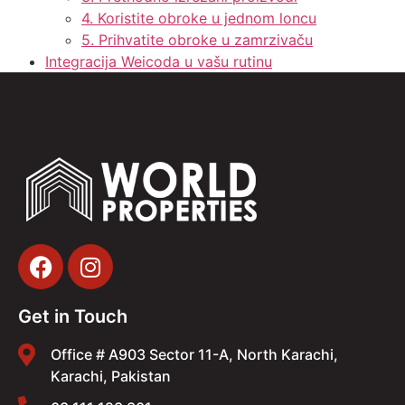
4. Koristite obroke u jednom loncu
5. Prihvatite obroke u zamrzivaču
Integracija Weicoda u vašu rutinu
Get in Touch
Office # A903 Sector 11-A, North Karachi,
Karachi, Pakistan